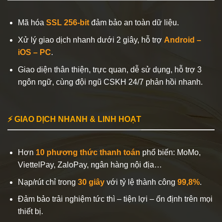
Mã hóa
SSL 256-bit
đảm bảo an toàn dữ liệu.
Xử lý giao dịch nhanh dưới 2 giây, hỗ trợ
Android –
iOS – PC
.
Giao diện thân thiện, trực quan, dễ sử dụng, hỗ trợ 3
ngôn ngữ, cùng đội ngũ CSKH 24/7 phản hồi nhanh.
⚡ GIAO DỊCH NHANH & LINH HOẠT
Hơn
10 phương thức thanh toán
phổ biến: MoMo,
ViettelPay, ZaloPay, ngân hàng nội địa…
Nạp/rút chỉ trong
30 giây
với tỷ lệ thành công
99,8%
.
Đảm bảo trải nghiệm tức thì – tiện lợi – ổn định trên mọi
thiết bị.