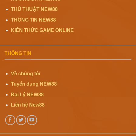
THỦ THUẬT NEW88
THÔNG TIN NEW88
KIẾN THỨC GAME ONLINE
THÔNG TIN
Về chúng tôi
Tuyển dụng NEW88
Đại Lý NEW88
Liên hệ New88