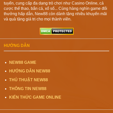
tuyến, cung cấp đa dạng trò chơi như Casino Online, cá
cược thể thao, bắn cá, xổ số... Cùng hàng nghìn game đổi
thưởng hấp dẫn, New88 còn dành tặng nhiều khuyến mãi
và quà tặng giá trị cho mọi thành viên.
HƯỚNG DẪN
NEW88 GAME
HƯỚNG DẪN NEW88
THỦ THUẬT NEW88
THÔNG TIN NEW88
KIẾN THỨC GAME ONLINE