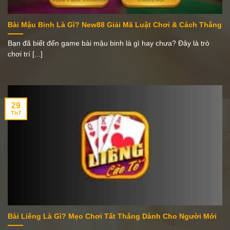
Bài Mậu Binh Là Gì? New88 Giải Mã Luật Chơi & Cách Thắng
Bạn đã biết đến game bài mậu binh là gì hay chưa? Đây là trò
chơi trí [...]
29
Th7
Bài Liêng Là Gì? Mẹo Chơi Tất Thắng Dành Cho Người Mới