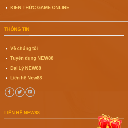
KIẾN THỨC GAME ONLINE
THÔNG TIN
Về chúng tôi
Tuyển dụng NEW88
Đại Lý NEW88
Liên hệ New88
LIÊN HỆ NEW88