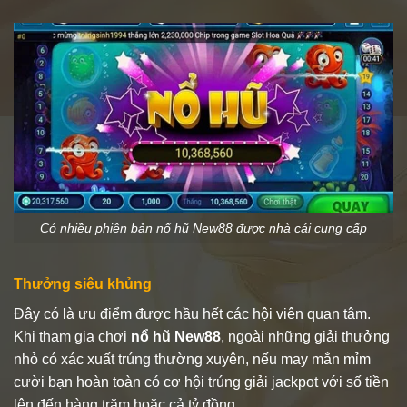
Có nhiều phiên bản nổ hũ New88 được nhà cái cung cấp
Thưởng siêu khủng
Đây có là ưu điểm được hầu hết các hội viên quan tâm.
Khi tham gia chơi
nổ hũ New88
, ngoài những giải thưởng
nhỏ có xác xuất trúng thường xuyên, nếu may mắn mỉm
cười bạn hoàn toàn có cơ hội trúng giải jackpot với số tiền
lên đến hàng trăm hoặc cả tỷ đồng.