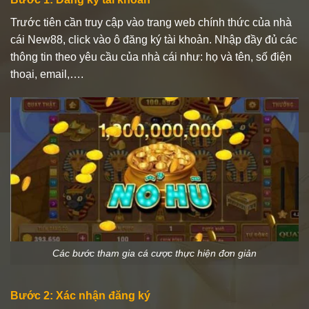
Trước tiên cần truy cập vào trang web chính thức của nhà
cái New88, click vào ô đăng ký tài khoản. Nhập đầy đủ các
thông tin theo yêu cầu của nhà cái như: họ và tên, số điện
thoại, email,….
Các bước tham gia cá cược thực hiện đơn giản
Bước 2: Xác nhận đăng ký