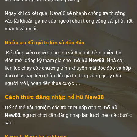
Ngay khi có kết quả, New88 sẽ nhanh chóng trả thưởng
vào tài khoản game của người chơi trong vòng vài phút, rất
nhanh và uy tín.
Nhiều ưu đãi giá trị lớn và độc đáo
Để động viên người chơi cũ và thu hút thêm nhiều hội
viên mới đăng ký tham gia chơi
nổ hũ New88
. Nhà cái
liên tục chạy các chương trình khuyến mãi độc đáo và hấp
dẫn như: nạp tiền nhân đôi giá trị, tặng vòng quay cho
người mới, hoàn tiền thua cược….
Cách thức đăng nhập nổ hũ New88
Để có thể trải nghiệm các trò chơi hấp dẫn tại
nổ hũ
New88
, người chơi cần đăng nhập lần lượt theo các bước
sau:
Bước 1: Đăng ký tài khoản