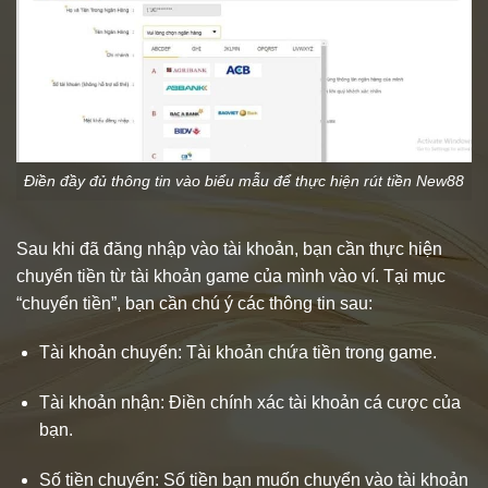
Điền đầy đủ thông tin vào biểu mẫu để thực hiện rút tiền New88
Sau khi đã đăng nhập vào tài khoản, bạn cần thực hiện
chuyển tiền từ tài khoản game của mình vào ví. Tại mục
“chuyển tiền”, bạn cần chú ý các thông tin sau:
Tài khoản chuyển: Tài khoản chứa tiền trong game.
Tài khoản nhận: Điền chính xác tài khoản cá cược của
bạn.
Số tiền chuyển: Số tiền bạn muốn chuyển vào tài khoản