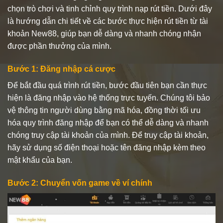
chọn trò chơi và tinh chỉnh quy trình nạp rút tiền. Dưới đây
là hướng dẫn chi tiết về các bước thực hiện rút tiền từ tài
khoản New88, giúp bạn dễ dàng và nhanh chóng nhận
được phần thưởng của mình.
Bước 1: Đăng nhập cá cược
Để bắt đầu quá trình rút tiền, bước đầu tiên bạn cần thực
hiện là đăng nhập vào hệ thống trực tuyến. Chúng tôi bảo
vệ thông tin người dùng bằng mã hóa, đồng thời tối ưu
hóa quy trình đăng nhập để bạn có thể dễ dàng và nhanh
chóng truy cập tài khoản của mình. Để truy cập tài khoản,
hãy sử dụng số điện thoại hoặc tên đăng nhập kèm theo
mật khẩu của bạn.
Bước 2: Chuyển vốn game về ví chính