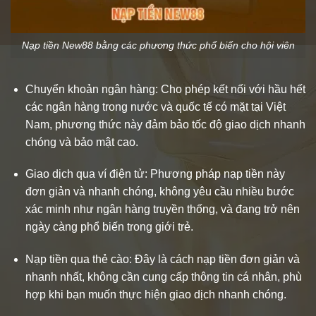
Nạp tiền New88 bằng các phương thức phổ biến cho hội viên
Chuyển khoản ngân hàng: Cho phép kết nối với hầu hết
các ngân hàng trong nước và quốc tế có mặt tại Việt
Nam, phương thức này đảm bảo tốc độ giao dịch nhanh
chóng và bảo mật cao.
Giao dịch qua ví điện tử: Phương pháp nạp tiền này
đơn giản và nhanh chóng, không yêu cầu nhiều bước
xác minh như ngân hàng truyền thống, và đang trở nên
ngày càng phổ biến trong giới trẻ.
Nạp tiền qua thẻ cào: Đây là cách nạp tiền đơn giản và
nhanh nhất, không cần cung cấp thông tin cá nhân, phù
hợp khi bạn muốn thực hiện giao dịch nhanh chóng.