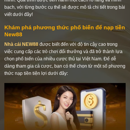
bạch, với từng bước cụ thể sẽ được mô tả chi tiết trong bài
viết dưới đây!
Khám phá phương thức phổ biến để nạp tiền
New88
Nhà cái NEW88
được biết đến với độ tin cậy cao trong
việc cung cấp các trò chơi đổi thưởng và đã trở thành lựa
chọn phổ biến của nhiều cược thủ tại Việt Nam. Để dễ
dàng tham gia cá cược, bạn có thể chọn từ một số phương
thức nạp tiền tiện lợi dưới đây: