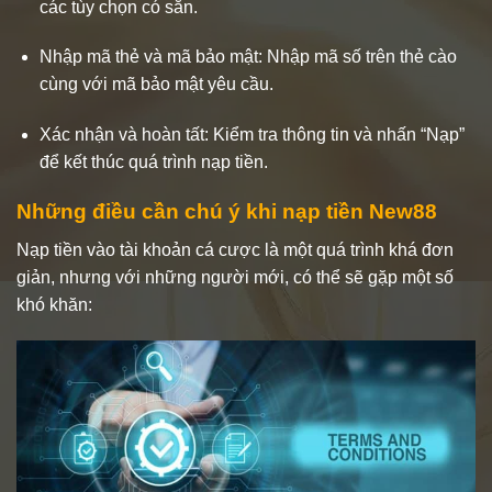
các tùy chọn có sẵn.
Nhập mã thẻ và mã bảo mật: Nhập mã số trên thẻ cào
cùng với mã bảo mật yêu cầu.
Xác nhận và hoàn tất: Kiểm tra thông tin và nhấn “Nạp”
để kết thúc quá trình nạp tiền.
Những điều cần chú ý khi nạp tiền New88
Nạp tiền vào tài khoản cá cược là một quá trình khá đơn
giản, nhưng với những người mới, có thể sẽ gặp một số
khó khăn: