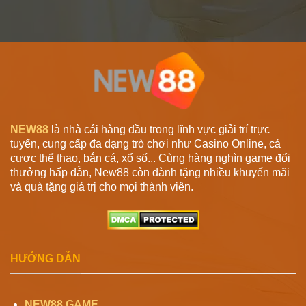
NEW88
là nhà cái hàng đầu trong lĩnh vực giải trí trực
tuyến, cung cấp đa dạng trò chơi như Casino Online, cá
cược thể thao, bắn cá, xổ số... Cùng hàng nghìn game đổi
thưởng hấp dẫn, New88 còn dành tặng nhiều khuyến mãi
và quà tặng giá trị cho mọi thành viên.
HƯỚNG DẪN
NEW88 GAME