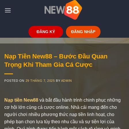
Skip
to
content
ĐĂNG KÝ
ĐĂNG NHẬP
Nạp Tiền New88 – Bước Đầu Quan
Trọng Khi Tham Gia Cá Cược
POSTED ON
29 THÁNG 7, 2025
BY
ADMIN
Nạp tiền New88
và bắt đầu hành trình chinh phục những
cơ hội lớn cùng cá cược online. Nhà cái mang đến cho
người chơi nhiều phương thức nạp tiền linh hoạt, cho
phép bạn chọn lựa tùy theo nhu cầu và sự tiện lợi của
mình. Quá trình được tiến hành một cách rõ ràng và minh