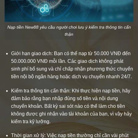
Nạp tiền New88 yêu cầu người chơi lưu ý kiểm tra thông tin cẩn
thận
Giới hạn giao dịch: Bạn có thể nạp từ 50.000 VNĐ đến
50.000.000 VNĐ mỗi lần. Các giao dịch không phát
sinh phí bổ sung và chỉ chấp nhận phương thức chuyển
tiền nội bộ ngân hàng hoặc dịch vụ chuyển nhanh 24/7.
Kiểm tra thông tin cẩn thận: Khi thực hiện nạp tiền, hãy
đảm bảo rằng bạn nhập đúng số tiền và nội dung
chuyển khoản. Bất kỳ sai sót nào có thể làm cho tiền
không được ghi nhận vào tài khoản của bạn, vì vậy hãy
kiểm tra kỹ lưỡng.
Thời gian xử lý: Việc nạp tiền thường chỉ cần vài phút