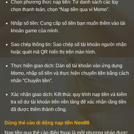
Chọn phương thức nạp tiền: Từ danh sách các tùy
chọn thanh toán, chọn “Nạp tiền qua ví Momo”.
Nhập số tiền: Cung cấp số tiền bạn muốn thêm vào tài
khoản game của mình.
Sao chép thông tin: Sao chép số tài khoản người nhận
hoặc quét mã QR hiển thị trên màn hình.
Thực hiện giao dịch: Dán số tài khoản vào ứng dụng
Momo, nhập số tiền và thực hiện chuyển tiền bằng cách
nhấn “Chuyển tiền”.
Xác nhận giao dịch: Kết thúc quy trình nạp tiền và kiểm
tra số dư tài khoản trên nền tảng để xác nhận rằng tiền
đã được thêm thành công.
Dùng thẻ cào di động nạp tiền New88
Nạp tiền qua thẻ cào điện thoại là một phương pháp được