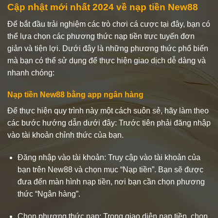
Cập nhật mới nhất 2024 về nạp tiền New88
Để bắt đầu trải nghiệm các trò chơi cá cược tại đây, bạn có
thể lựa chọn các phương thức nạp tiền trực tuyến đơn
giản và tiện lợi. Dưới đây là những phương thức phổ biến
mà bạn có thể sử dụng để thực hiện giao dịch dễ dàng và
nhanh chóng:
Nạp tiền New88 bằng app ngân hàng
Để thực hiện quy trình này một cách suôn sẻ, hãy làm theo
các bước hướng dẫn dưới đây: Trước tiên phải đăng nhập
vào tài khoản chỉnh thức của bạn.
Đăng nhập vào tài khoản: Truy cập vào tài khoản của
bạn trên New88 và chọn mục “Nạp tiền”. Bạn sẽ được
đưa đến màn hình nạp tiền, nơi bạn cần chọn phương
thức “Ngân hàng”.
Chọn phương thức nạp: Trong giao diện nạp tiền, chọn