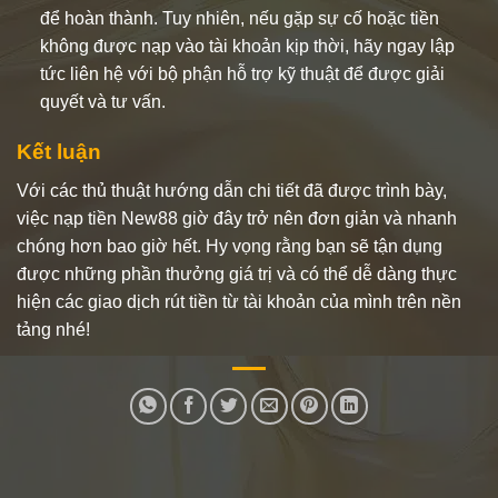
để hoàn thành. Tuy nhiên, nếu gặp sự cố hoặc tiền
không được nạp vào tài khoản kịp thời, hãy ngay lập
tức liên hệ với bộ phận hỗ trợ kỹ thuật để được giải
quyết và tư vấn.
Kết luận
Với các thủ thuật hướng dẫn chi tiết đã được trình bày,
việc nạp tiền New88 giờ đây trở nên đơn giản và nhanh
chóng hơn bao giờ hết. Hy vọng rằng bạn sẽ tận dụng
được những phần thưởng giá trị và có thể dễ dàng thực
hiện các giao dịch rút tiền từ tài khoản của mình trên nền
tảng nhé!