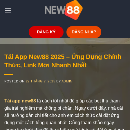
Skip
to
content
ĐĂNG KÝ
ĐĂNG NHẬP
Tải App New88 2025 – Ứng Dụng Chính
Thức, Link Mới Nhanh Nhất
POSTED ON
29 THÁNG 7, 2025
BY
ADMIN
Tải app new88
là cách tốt nhất để giúp các bet thủ tham
gia trải nghiệm mà không bị chặn. Ngay dưới đây, nhà cái
sẽ hướng dẫn chi tiết cho anh em cách thức cài đặt ứng
dụng một cách tổng quan nhất. Cùng tham khảo ngay
thông tin dưới đây để thực hiện quá trình cài đặt ứng dụng.