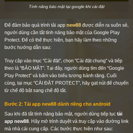
Tính năng bảo mật tại google khi cài đặt
Để đảm bảo quá trình tải app
new88
được diễn ra suôn sẻ,
người dùng cần tắt tính năng bảo mật của Google Play
Protect. Để có thể thực hiện, bạn hãy làm theo những
bước hướng dẫn sau:
Truy cập vào mục “Cài đặt”, chọn “Cài đặt chung” và tiếp
theo là “BẢO MẬT”. Tại đây, người dùng tìm đến “Google
Play Protect” và bấm vào biểu tượng bánh răng. Cuối
cùng, tại mục “CÀI ĐẶT PROTECT”, hãy gạt nút để chuyển
từ chế độ bật sang chế độ tắt.
Bước 2: Tải app new88 dành riêng cho android
Sau khi đã tắt tính năng bảo mật, người dùng tiếp tục
tải
app new88
. Hãy mở trình duyệt và truy cập vào đường link
mà nhà cái cung cấp. Các bước thực hiện như sau: