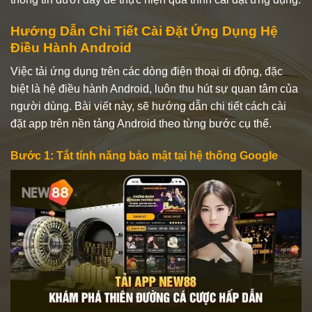
Hướng Dẫn Chi Tiết Cài Đặt Ứng Dụng Hệ
Điều Hành Android
Việc tải ứng dụng trên các dòng điện thoại di động, đặc
biệt là hệ điều hành Android, luôn thu hút sự quan tâm của
người dùng. Bài viết này, sẽ hướng dẫn chi tiết cách cài
đặt app trên nền tảng Android theo từng bước cụ thể.
Bước 1: Tắt tính năng bảo mật tại hệ thống Google