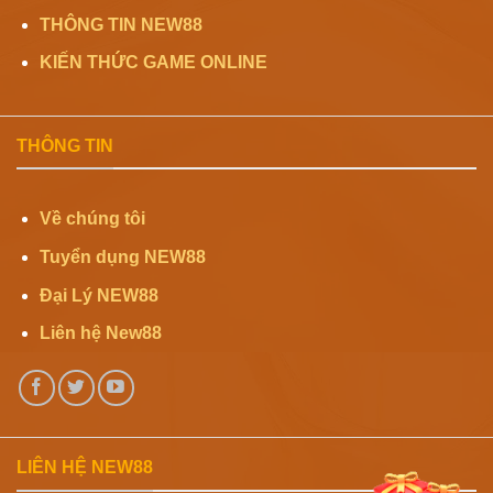
THÔNG TIN NEW88
KIẾN THỨC GAME ONLINE
THÔNG TIN
Về chúng tôi
Tuyển dụng NEW88
Đại Lý NEW88
Liên hệ New88
LIÊN HỆ NEW88