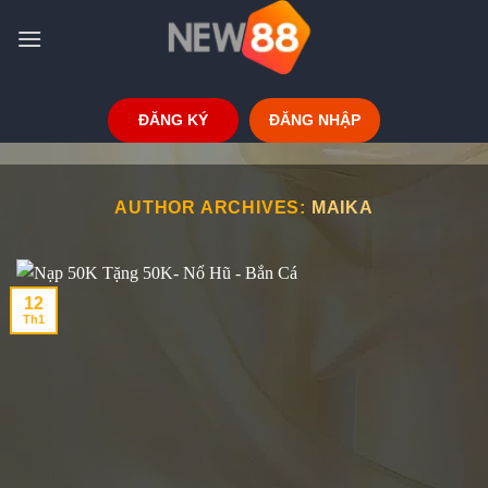
Skip
to
content
ĐĂNG KÝ
ĐĂNG NHẬP
AUTHOR ARCHIVES:
MAIKA
12
Th1