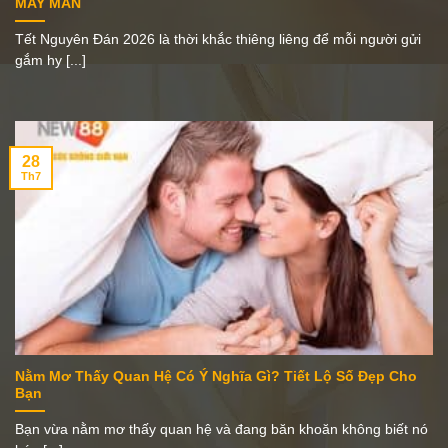
MAY MẮN
Tết Nguyên Đán 2026 là thời khắc thiêng liêng để mỗi người gửi
gắm hy [...]
28
Th7
Nằm Mơ Thấy Quan Hệ Có Ý Nghĩa Gì? Tiết Lộ Số Đẹp Cho
Bạn
Bạn vừa nằm mơ thấy quan hệ và đang băn khoăn không biết nó